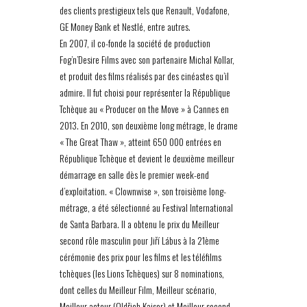
des clients prestigieux tels que Renault, Vodafone,
GE Money Bank et Nestlé, entre autres.
En 2007, il co-fonde la société de production
Fog’n’Desire Films avec son partenaire Michal Kollar,
et produit des films réalisés par des cinéastes qu’il
admire. Il fut choisi pour représenter la République
Tchèque au « Producer on the Move » à Cannes en
2013. En 2010, son deuxième long métrage, le drame
« The Great Thaw », atteint 650 000 entrées en
République Tchèque et devient le deuxième meilleur
démarrage en salle dès le premier week-end
d’exploitation. « Clownwise », son troisième long-
métrage, a été sélectionné au Festival International
de Santa Barbara. Il a obtenu le prix du Meilleur
second rôle masculin pour Jiří Lábus à la 21ème
cérémonie des prix pour les films et les téléfilms
tchèques (les Lions Tchèques) sur 8 nominations,
dont celles du Meilleur Film, Meilleur scénario,
Meilleur acteur (Oldřich Kaiser) et Meilleur second