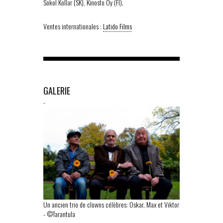
Sokol Kollar (SK), Kinosto Oy (FI).
Ventes internationales :
Latido Films
GALERIE
-
Un ancien trio de clowns célèbres: Oskar, Max et Viktor
-
©Tarantula
-
©Tarantula