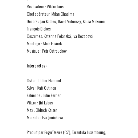
Réalisateur : Viktor Taus.
Chef opérateur: Milan Chadima
Décors : Jan Kadlec, David Voborsky, Kaisa Mäkinen,
François Dickes
Costumes: Katerina Polanská, Iva Rezácová
Montage : Alois Fisárek
Musique : Petr Ostrouchov
Interprètes :
Oskar : Didier Flamand
Sylva : Kati Outinen
Fabienne : Julie Ferrier
Viktor : Jiri Labus
Max : Oldrich Kaiser
Marketa : Eva Jenickova
Produit par Fog’n’Desire (CZ), Tarantula Luxembourg,