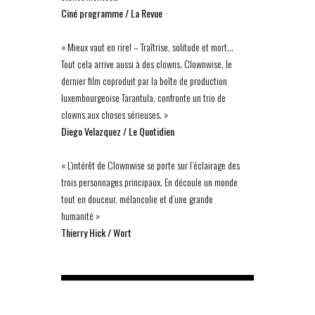
Ciné programme / La Revue
« Mieux vaut en rire! – Traîtrise, solitude et mort…
Tout cela arrive aussi à des clowns. Clownwise, le
dernier film coproduit par la boîte de production
luxembourgeoise Tarantula, confronte un trio de
clowns aux choses sérieuses. »
Diego Velazquez / Le Quotidien
« L’intérêt de Clownwise se porte sur l’éclairage des
trois personnages principaux. En découle un monde
tout en douceur, mélancolie et d’une grande
humanité »
Thierry Hick / Wort