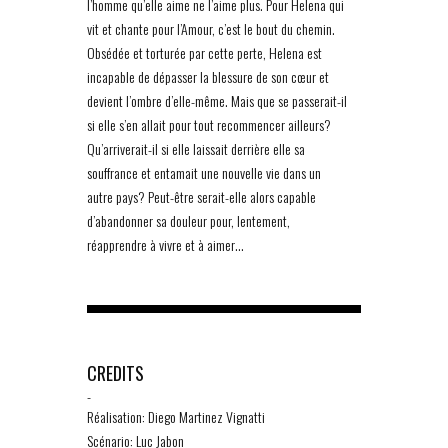
l’homme qu’elle aime ne l’aime plus. Pour Helena qui
vit et chante pour l’Amour, c’est le bout du chemin.
Obsédée et torturée par cette perte, Helena est
incapable de dépasser la blessure de son cœur et
devient l’ombre d’elle-même. Mais que se passerait-il
si elle s’en allait pour tout recommencer ailleurs?
Qu’arriverait-il si elle laissait derrière elle sa
souffrance et entamait une nouvelle vie dans un
autre pays? Peut-être serait-elle alors capable
d’abandonner sa douleur pour, lentement,
réapprendre à vivre et à aimer…
CREDITS
-
Réalisation: Diego Martinez Vignatti
Scénario: Luc Jabon