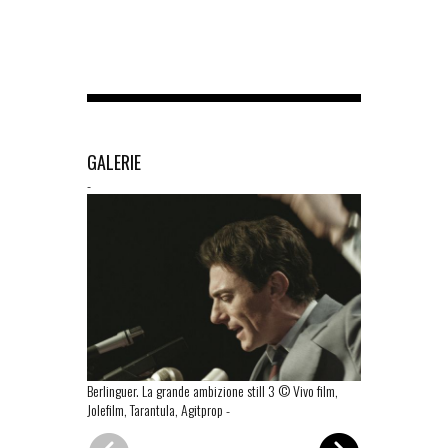
GALERIE
-
Berlinguer. La grande ambizione still 3 © Vivo film,
Berlinguer. La
Jolefilm, Tarantula, Agitprop
-
Jolefilm, Taran