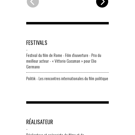
FESTIVALS
-
Festival du film de Rome - Film d'ouverture - Prix du
meilleur acteur - « Vittorio Gassman » pour Elio
Germano
Politik - Les rencontres internationales du film politique
RÉALISATEUR
-
Réalisateur et scénariste de films et de