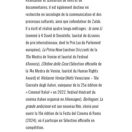
documentaires, il est également docteur en
recherche en sociologie de la communication et des
processus culturels, ainsi que cofondateur de Zalab.
Il a écrit et réalisé quatre longs-métrages :
Io sono Li
(nommé à 4 David di Donatello, lauréat de dizaines
de prix internationaux, dont le Prix Lux du Parlement
européen),
La Prima Neve
(section Orizzonti de la
70e Mostra de Venise et lauréat du Festival
d’Annecy),
L’Ordine delle Cose
(Sélection officielle de
la 74e Mostra de Venise, lauréat du Human Rights
Award) et
Welcome Venice
(Notti Veneziane – 18e
Giornate degli Autori, vainqueur de la 25e édition de
« Cinema! Italia! » en 2022, festival itinérant du
cinéma italien organisé en Allemagne).
Berlinguer. La
grande ambizione
est son nouveau film, choisi pour
ouvrir la 19e édition de la Festa del Cinema di Roma
(2024), où il participe en Sélection officielle en
compétition.