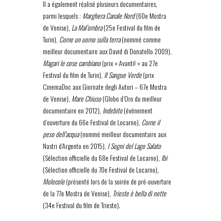
Il a également réalisé plusieurs documentaires,
parmi lesquels :
Marghera Canale Nord
(60e Mostra
de Venise),
La Mal’ombra
(25e Festival du film de
Turin),
Come un uomo sulla terra
(nommé comme
meilleur documentaire aux David di Donatello 2009),
Magari le cose cambiano
(prix « Avanti! » au 27e
Festival du film de Turin),
Il Sangue Verde
(prix
CinemaDoc aux Giornate degli Autori – 67e Mostra
de Venise),
Mare Chiuso
(Globo d’Oro du meilleur
documentaire en 2012),
Indebito
(événement
d’ouverture du 66e Festival de Locarno),
Come il
peso dell’acqua
(nommé meilleur documentaire aux
Nastri d’Argento en 2015),
I Sogni del Lago Salato
(Sélection officielle du 68e Festival de Locarno),
Ibi
(Sélection officielle du 70e Festival de Locarno),
Molecole
(présenté lors de la soirée de pré-ouverture
de la 77e Mostra de Venise),
Trieste è bella di notte
(34e Festival du film de Trieste).