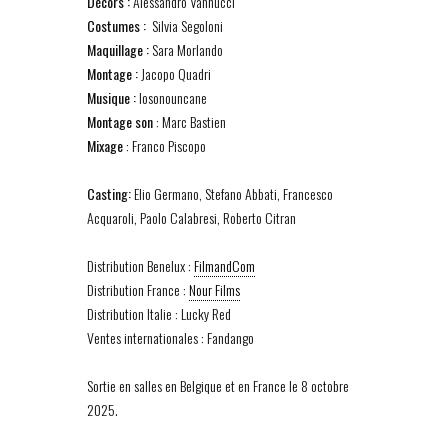
Décors :
Alessandro Vannucci
Costumes :
Silvia Segoloni
Maquillage :
Sara Morlando
Montage :
Jacopo Quadri
Musique :
Iosonouncane
Montage son
: Marc Bastien
Mixage
: Franco Piscopo
Casting:
Elio Germano, Stefano Abbati, Francesco
Acquaroli, Paolo Calabresi, Roberto Citran
Distribution Benelux :
FilmandCom
Distribution France :
Nour Films
Distribution Italie : Lucky Red
Ventes internationales : Fandango
Sortie en salles en Belgique et en France le 8 octobre
2025.