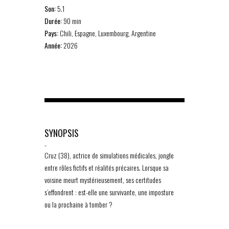
Son:
5.1
Durée:
90 min
Pays:
Chili, Espagne, Luxembourg, Argentine
Année:
2026
SYNOPSIS
-
Cruz (38), actrice de simulations médicales, jongle
entre rôles fictifs et réalités précaires. Lorsque sa
voisine meurt mystérieusement, ses certitudes
s’effondrent : est-elle une survivante, une imposture
ou la prochaine à tomber ?