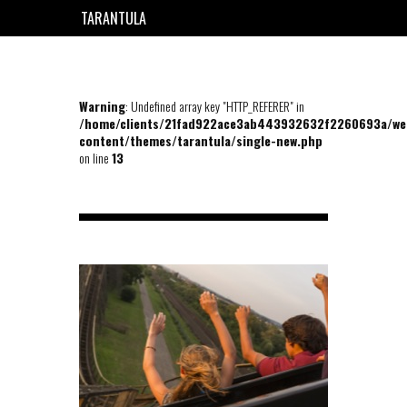
TARANTULA
EN
FR
Warning
: Undefined array key "HTTP_REFERER" in
/home/clients/21fad922ace3ab443932632f2260693a/we
content/themes/tarantula/single-new.php
on line
13