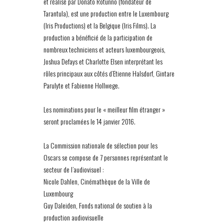
et réalisé par Donato Rotunno (fondateur de
Tarantula), est une production entre le Luxembourg
(Iris Productions) et la Belgique (Iris Films). La
production a bénéficié de la participation de
nombreux techniciens et acteurs luxembourgeois,
Joshua Defays et Charlotte Elsen interprétant les
rôles principaux aux côtés d’Etienne Halsdorf, Gintare
Parulyte et Fabienne Hollwege.
Les nominations pour le « meilleur film étranger »
seront proclamées le 14 janvier 2016.
La Commission nationale de sélection pour les
Oscars se compose de 7 personnes représentant le
secteur de l’audiovisuel :
Nicole Dahlen, Cinémathèque de la Ville de
Luxembourg
Guy Daleiden, Fonds national de soutien à la
production audiovisuelle