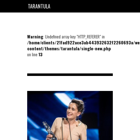
TARANTULA
EN
FR
Warning
: Undefined array key "HTTP_REFERER" in
/home/clients/21fad922ace3ab443932632f2260693a/we
content/themes/tarantula/single-new.php
on line
13