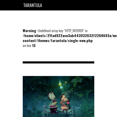
TARANTULA
EN
FR
Warning
: Undefined array key "HTTP_REFERER" in
/home/clients/21fad922ace3ab443932632f2260693a/we
content/themes/tarantula/single-new.php
on line
13