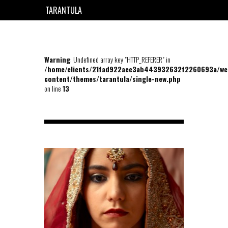
TARANTULA
EN
FR
Warning
: Undefined array key "HTTP_REFERER" in
/home/clients/21fad922ace3ab443932632f2260693a/we
content/themes/tarantula/single-new.php
on line
13