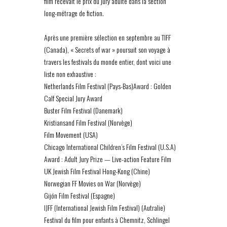
film recevait le prix du jury adulte dans la section
long-métrage de fiction.
Après une première sélection en septembre au TIFF
(Canada), « Secrets of war » poursuit son voyage à
travers les festivals du monde entier, dont voici une
liste non exhaustive :
Netherlands Film Festival (Pays-Bas)Award : Golden
Calf Special Jury Award
Buster Film Festival (Danemark)
Kristiansand Film Festival (Norvège)
Film Movement (USA)
Chicago International Children’s Film Festival (U.S.A)
Award : Adult Jury Prize — Live-action Feature Film
UK Jewish Film Festival Hong-Kong (Chine)
Norwegian FF Movies on War (Norvège)
Gijón Film Festival (Espagne)
IJFF (International Jewish Film Festival) (Autralie)
Festival du film pour enfants à Chemnitz, Schlingel