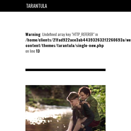
TARANTULA
EN
FR
Warning
: Undefined array key "HTTP_REFERER" in
/home/clients/21fad922ace3ab443932632f2260693a/we
content/themes/tarantula/single-new.php
on line
13