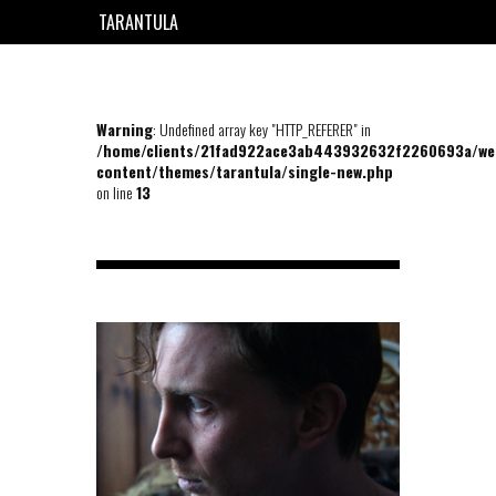
TARANTULA
EN
FR
Warning
: Undefined array key "HTTP_REFERER" in
/home/clients/21fad922ace3ab443932632f2260693a/we
content/themes/tarantula/single-new.php
on line
13