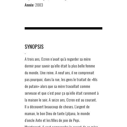
Année:
2003
SYNOPSIS
-
A trois ans, Ozren n’avait qu’à regarder sa mère
dormir pour savoir qu’elle était la plus belle femme
du monde. Une reine. A neuf ans, il ne comprenait
pas pourquoi, dans la rue, les gens le traitait de «fils
de putain» alors que sa mère travaillait comme
serveuse et que c’est pour ça qu’elle était rarement à
la maison le soir. A seize ans, Ozren est au courant.
Il a découvert beaucoup de choses. L’argent de
maman, le bon Dieu de tante Ljiljana, le monde
d’oncle Ante et les filles de joie de Pepi.
Maintenant, il veut comprendre le secret de sa mère.