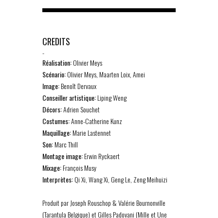
CREDITS
-
Réalisation:
Olivier Meys
Scénario:
Olivier Meys, Maarten Loix, Amei
Image:
Benoît Dervaux
Conseiller artistique:
Liping Weng
Décors:
Adrien Souchet
Costumes:
Anne-Catherine Kunz
Maquillage:
Marie Lastennet
Son:
Marc Thill
Montage image:
Erwin Ryckaert
Mixage:
François Musy
Interprètes:
Qi Xi, Wang Xi, Geng Le, Zeng Meihuizi
Produit par Joseph Rouschop & Valérie Bournonville
(Tarantula Belgique) et Gilles Padovani (Mille et Une